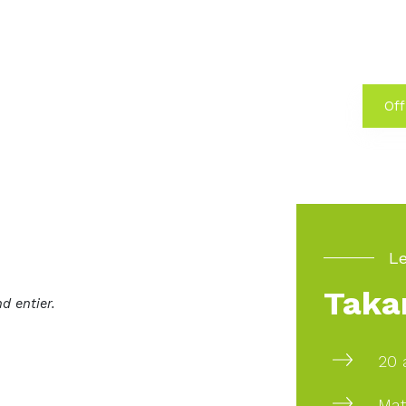
Off
Le
Taka
d entier.
20 
Mat