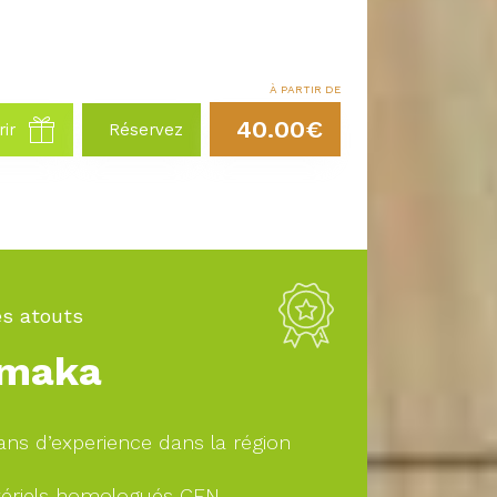
À PARTIR DE
40.00€
rir
Réservez
s atouts
maka
ans d’experience dans la région
ériels homologués CEN