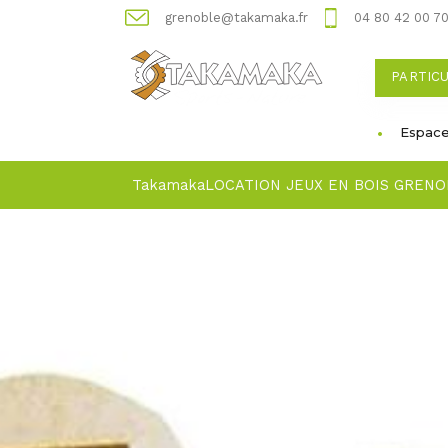
grenoble@takamaka.fr
04 80 42 00 7
PARTIC
Espace
Takamaka
LOCATION JEUX EN BOIS GRENO