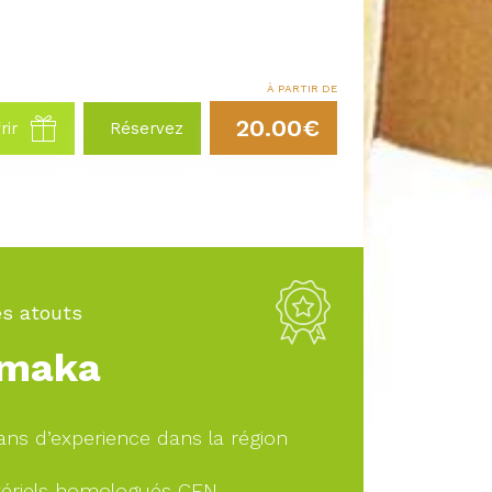
À PARTIR DE
20.00€
rir
Réservez
s atouts
maka
ans d’experience dans la région
ériels homologués CEN