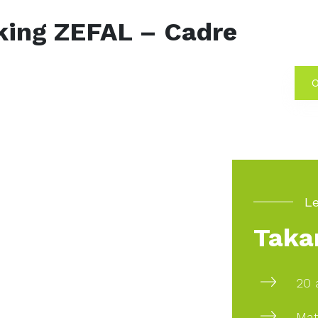
king ZEFAL – Cadre
O
Le
Taka
20 
Mat