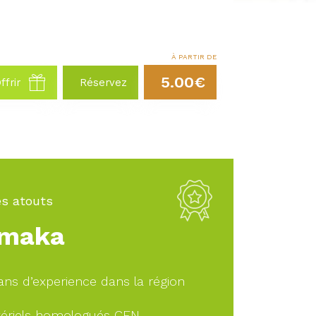
À PARTIR DE
5.00€
ffrir
Réservez
s atouts
maka
ans d’experience dans la région
ériels homologués CEN