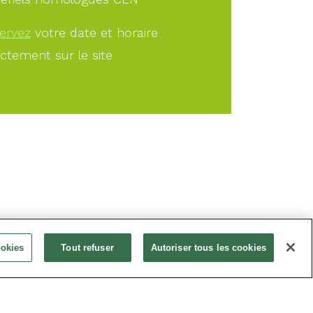
ervez
votre date et horaire
ectement sur le site
À PARTIR DE
ookies
Tout refuser
Autoriser tous les cookies
5.00€
Offrir
Réservez