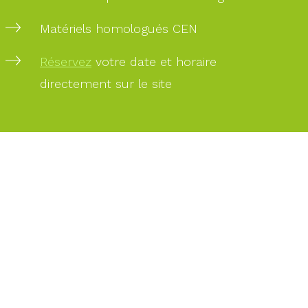
Matériels homologués CEN
PAIEMENT
SÉCURISÉ
Réservez
votre date et horaire
directement sur le site
PAIEMENT
PAR
CARTE
BANCAIRE
DES
EXPERTS
À
VOTRE
SERVICE