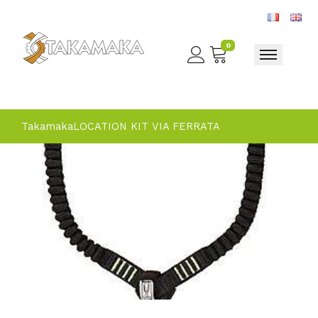
0
Toggle nav
Takamaka
LOCATION KIT VIA FERRATA