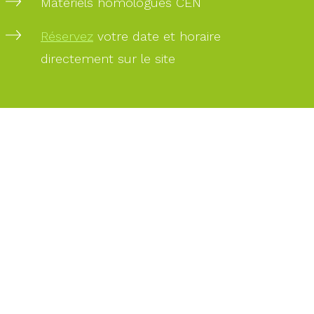
Matériels homologués CEN
PAIEMENT
Réservez
votre date et horaire
SÉCURISÉ
directement sur le site
PAIEMENT
PAR
CARTE
BANCAIRE
DES
EXPERTS
À
VOTRE
SERVICE