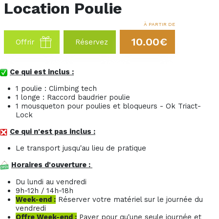
Location Poulie
À PARTIR DE
10.00€
Offrir
Réservez
Ce qui est inclus :
1 poulie : Climbing tech
1 longe : Raccord baudrier poulie
1 mousqueton pour poulies et bloqueurs - Ok Triact-
Lock
Ce qui n'est pas inclus :
Le transport jusqu'au lieu de pratique
Horaires d'ouverture :
Du lundi au vendredi
9h-12h / 14h-18h
Week-end :
Réserver votre matériel sur le journée du
vendredi
Offre Week-end :
Payer pour qu'une seule journée et