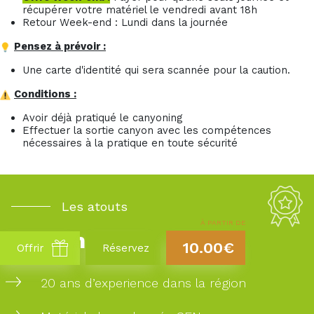
récupérer votre matériel le vendredi avant 18h
Retour Week-end : Lundi dans la journée
Pensez à prévoir :
Une carte d'identité qui sera scannée pour la caution.
Conditions :
Avoir déjà pratiqué le canyoning
Effectuer la sortie canyon avec les compétences
nécessaires à la pratique en toute sécurité
Les atouts
À PARTIR DE
Takamaka
10.00€
Offrir
Réservez
20 ans d’experience dans la région