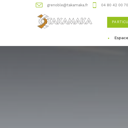
grenoble@takamaka.fr
04 80 42 00 7
PARTIC
Espace