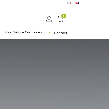
0
ctivités Nature Grenoble
Contact