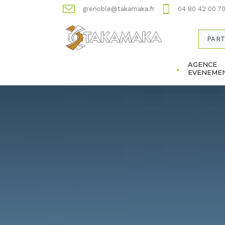
grenoble@takamaka.fr
04 80 42 00 7
PART
AGENCE
EVENEMEN