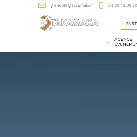
grenoble@takamaka.fr
04 80 42 00 7
PART
AGENCE
EVENEMEN