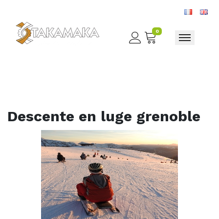
0
Toggle nav
Descente en luge grenoble