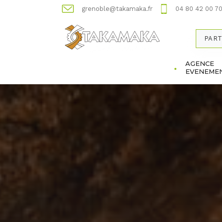
grenoble@takamaka.fr
04 80 42 00 7
PART
AGENCE
EVENEMEN