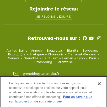
Rejoindre le réseau
JE REJOINS L'ÉQUIPE
Retrouvez-nous sur :
Aix-les-Bains
-
Annecy
-
Beaujolais
-
Biarritz
-
Bordeaux
-
Bourgogne
-
Bretagne
-
Chamonix
-
Clermont-Ferrand
-
Genève
-
Grenoble
-
La Clusaz
-
Léman
-
Lyon
-
Paris
-
Strasbourg
-
Tarentaise
grenoble@takamaka.fr
04 80 42 00 70
En cliquant sur « Accepter tous les cookies », vous
acceptez le stockage de cookies sur votre appareil pour
1 quai de créqui 38000 GRENOBLE
améliorer la navigation sur le site, analyser son utilisation et
contribuer à nos efforts de marketing.
Pour en savoir plus
sur la protection de votre vie privée
Site classique
-
Mon compte
-
Informations pratiques
-