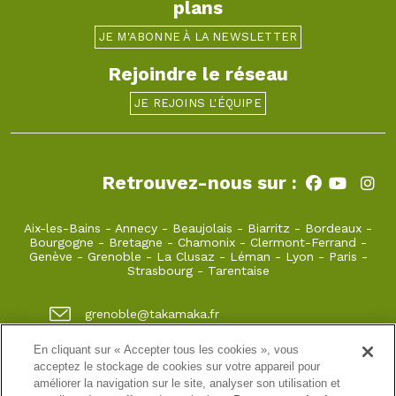
plans
JE M'ABONNE À LA NEWSLETTER
Rejoindre le réseau
JE REJOINS L'ÉQUIPE
Retrouvez-nous sur :
Aix-les-Bains
-
Annecy
-
Beaujolais
-
Biarritz
-
Bordeaux
-
Bourgogne
-
Bretagne
-
Chamonix
-
Clermont-Ferrand
-
Genève
-
Grenoble
-
La Clusaz
-
Léman
-
Lyon
-
Paris
-
Strasbourg
-
Tarentaise
grenoble@takamaka.fr
04 80 42 00 70
En cliquant sur « Accepter tous les cookies », vous
acceptez le stockage de cookies sur votre appareil pour
1 quai de créqui 38000 GRENOBLE
améliorer la navigation sur le site, analyser son utilisation et