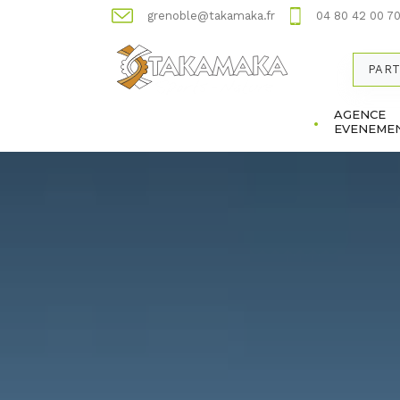
grenoble@takamaka.fr
04 80 42 00 7
PART
AGENCE
EVENEMEN