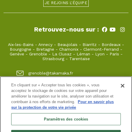
JE REJOINS L'ÉQUIPE
Retrouvez-nous sur :
Aix-les-Bains
-
Annecy
-
Beaujolais
-
Biarritz
-
Bordeaux
-
Bourgogne
-
Bretagne
-
Chamonix
-
Clermont-Ferrand
-
Genève
-
Grenoble
-
La Clusaz
-
Léman
-
Lyon
-
Paris
-
Strasbourg
-
Tarentaise
grenoble@takamaka.fr
04 80 42 00 70
En cliquant sur « Accepter tous les cookies », vous
acceptez le stockage de cookies sur votre appareil pour
1 quai de créqui 38000 GRENOBLE
améliorer la navigation sur le site, analyser son utilisation et
contribuer à nos efforts de marketing.
Pour en savoir plus
sur la protection de votre vie privée
Site classique
-
Mon compte
-
Informations pratiques
-
Conditions générales de vente
-
Newsletter
-
Mentions
Paramètres des cookies
légales
-
Données personnelles