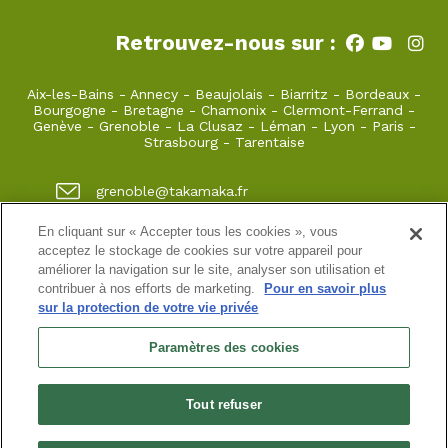
Retrouvez-nous sur :
Aix-les-Bains
-
Annecy
-
Beaujolais
-
Biarritz
-
Bordeaux
-
Bourgogne
-
Bretagne
-
Chamonix
-
Clermont-Ferrand
-
Genève
-
Grenoble
-
La Clusaz
-
Léman
-
Lyon
-
Paris
-
Strasbourg
-
Tarentaise
grenoble@takamaka.fr
04 80 42 00 70
En cliquant sur « Accepter tous les cookies », vous
acceptez le stockage de cookies sur votre appareil pour
1 quai de créqui 38000 GRENOBLE
améliorer la navigation sur le site, analyser son utilisation et
contribuer à nos efforts de marketing.
Pour en savoir plus
sur la protection de votre vie privée
Site classique
-
Mon compte
-
Informations pratiques
-
Conditions générales de vente
-
Newsletter
-
Mentions
Paramètres des cookies
légales
-
Données personnelles
SASU au capital de 5000 ¤
Tout refuser
N° de SIRET : 925 251 613 immatriculée au RCS de Grenoble
N° de TVA intracommunautaire : FR38 925 251 613
Habilitation n° HA.074.96.0039 | Agrément N° ET730501093 | RC