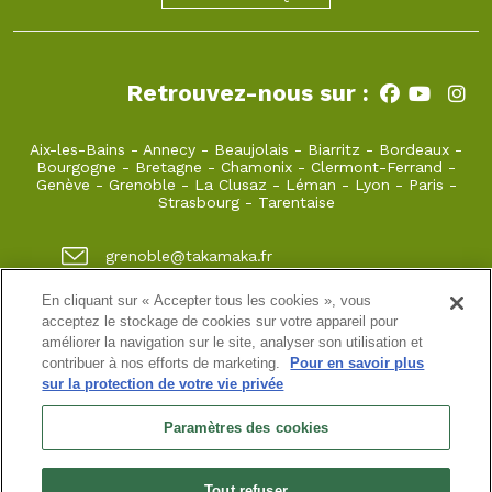
Retrouvez-nous sur :
Aix-les-Bains
-
Annecy
-
Beaujolais
-
Biarritz
-
Bordeaux
-
Bourgogne
-
Bretagne
-
Chamonix
-
Clermont-Ferrand
-
Genève
-
Grenoble
-
La Clusaz
-
Léman
-
Lyon
-
Paris
-
Strasbourg
-
Tarentaise
grenoble@takamaka.fr
04 80 42 00 70
En cliquant sur « Accepter tous les cookies », vous
acceptez le stockage de cookies sur votre appareil pour
1 quai de créqui 38000 GRENOBLE
améliorer la navigation sur le site, analyser son utilisation et
contribuer à nos efforts de marketing.
Pour en savoir plus
sur la protection de votre vie privée
Site classique
-
Mon compte
-
Informations pratiques
-
Conditions générales de vente
-
Newsletter
-
Mentions
Paramètres des cookies
légales
-
Données personnelles
SASU au capital de 5000 ¤
Tout refuser