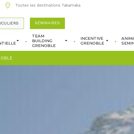
0
Toutes les destinations Takamaka
SÉMINAIRES
ICULIERS
TEAM
INCENTIVE
ANIM
BUILDING
TIELLE
GRENOBLE
SEMI
GRENOBLE
NOBLE