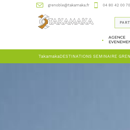
grenoble@takamaka.fr
04 80 42 00 7
PART
AGENCE
EVENEMEN
Takamaka
DESTINATIONS SEMINAIRE GRE