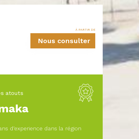
À PARTIR DE
Nous consulter
s atouts
maka
ans d’experience dans la région