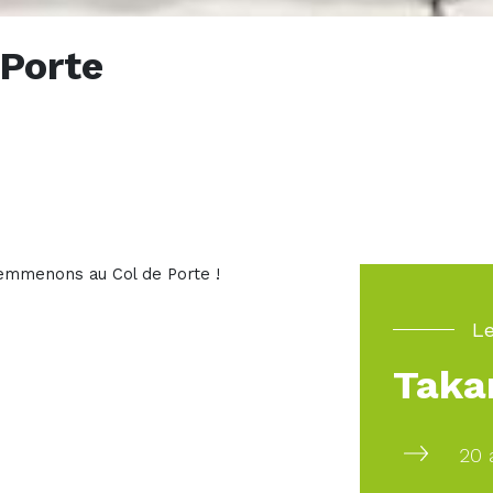
 Porte
 emmenons au Col de Porte !
Le
Taka
20 