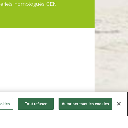
ériels homologués CEN
À PARTIR DE
ookies
Tout refuser
Autoriser tous les cookies
Nous consulter