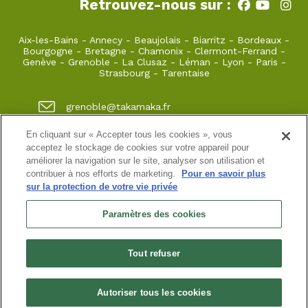
Retrouvez-nous sur :
Aix-les-Bains
-
Annecy
-
Beaujolais
-
Biarritz
-
Bordeaux
-
Bourgogne
-
Bretagne
-
Chamonix
-
Clermont-Ferrand
-
Genève
-
Grenoble
-
La Clusaz
-
Léman
-
Lyon
-
Paris
-
Strasbourg
-
Tarentaise
grenoble@takamaka.fr
04 80 42 00 70
En cliquant sur « Accepter tous les cookies », vous
acceptez le stockage de cookies sur votre appareil pour
1 quai de créqui 38000 GRENOBLE
améliorer la navigation sur le site, analyser son utilisation et
contribuer à nos efforts de marketing.
Pour en savoir plus
sur la protection de votre vie privée
Site classique
-
Mon compte
-
Informations pratiques
-
Conditions générales de vente
-
Newsletter
-
Mentions
Paramètres des cookies
légales
-
Données personnelles
SASU au capital de 5000 ¤
Tout refuser
N° de SIRET : 925 251 613 immatriculée au RCS de Grenoble
N° de TVA intracommunautaire : FR38 925 251 613
Habilitation n° HA.074.96.0039 | Agrément N° ET730501093 | RC
professionnelle : Azzuro Assurances 114 912 039 et 115 403 698
Autoriser tous les cookies