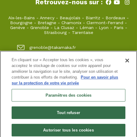
Retrouvez-nous sur :
Aix-les-Bains
-
Annecy
-
Beaujolais
-
Biarritz
-
Bordeaux
-
Bourgogne
-
Bretagne
-
Chamonix
-
Clermont-Ferrand
-
Genève
-
Grenoble
-
La Clusaz
-
Léman
-
Lyon
-
Paris
-
Strasbourg
-
Tarentaise
grenoble@takamaka.fr
04 80 42 00 70
En cliquant sur « Accepter tous les cookies », vous
acceptez le stockage de cookies sur votre appareil pour
1 quai de créqui 38000 GRENOBLE
améliorer la navigation sur le site, analyser son utilisation et
contribuer à nos efforts de marketing.
Pour en savoir plus
sur la protection de votre vie privée
Site classique
-
Mon compte
-
Informations pratiques
-
Conditions générales de vente
-
Newsletter
-
Mentions
Paramètres des cookies
légales
-
Données personnelles
SASU au capital de 5000 ¤
Tout refuser
N° de SIRET : 925 251 613 immatriculée au RCS de Grenoble
N° de TVA intracommunautaire : FR38 925 251 613
Habilitation n° HA.074.96.0039 | Agrément N° ET730501093 | RC
professionnelle : Azzuro Assurances 114 912 039 et 115 403 698
Autoriser tous les cookies