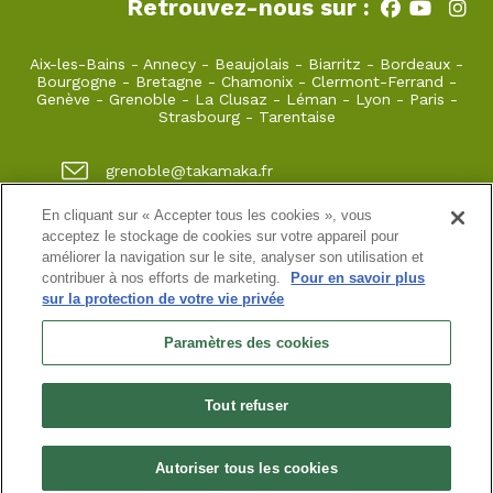
Retrouvez-nous sur :
Aix-les-Bains
-
Annecy
-
Beaujolais
-
Biarritz
-
Bordeaux
-
Bourgogne
-
Bretagne
-
Chamonix
-
Clermont-Ferrand
-
Genève
-
Grenoble
-
La Clusaz
-
Léman
-
Lyon
-
Paris
-
Strasbourg
-
Tarentaise
grenoble@takamaka.fr
04 80 42 00 70
En cliquant sur « Accepter tous les cookies », vous
acceptez le stockage de cookies sur votre appareil pour
1 quai de créqui 38000 GRENOBLE
améliorer la navigation sur le site, analyser son utilisation et
contribuer à nos efforts de marketing.
Pour en savoir plus
sur la protection de votre vie privée
Site classique
-
Mon compte
-
Informations pratiques
-
Conditions générales de vente
-
Newsletter
-
Mentions
Paramètres des cookies
légales
-
Données personnelles
SASU au capital de 5000 ¤
Tout refuser
N° de SIRET : 925 251 613 immatriculée au RCS de Grenoble
N° de TVA intracommunautaire : FR38 925 251 613
Habilitation n° HA.074.96.0039 | Agrément N° ET730501093 | RC
professionnelle : Azzuro Assurances 114 912 039 et 115 403 698
Autoriser tous les cookies