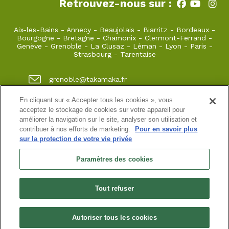
Retrouvez-nous sur :
Aix-les-Bains
-
Annecy
-
Beaujolais
-
Biarritz
-
Bordeaux
-
Bourgogne
-
Bretagne
-
Chamonix
-
Clermont-Ferrand
-
Genève
-
Grenoble
-
La Clusaz
-
Léman
-
Lyon
-
Paris
-
Strasbourg
-
Tarentaise
grenoble@takamaka.fr
04 80 42 00 70
En cliquant sur « Accepter tous les cookies », vous
acceptez le stockage de cookies sur votre appareil pour
1 quai de créqui 38000 GRENOBLE
améliorer la navigation sur le site, analyser son utilisation et
contribuer à nos efforts de marketing.
Pour en savoir plus
sur la protection de votre vie privée
Site classique
-
Mon compte
-
Informations pratiques
-
Conditions générales de vente
-
Newsletter
-
Mentions
Paramètres des cookies
légales
-
Données personnelles
SASU au capital de 5000 ¤
Tout refuser
N° de SIRET : 925 251 613 immatriculée au RCS de Grenoble
N° de TVA intracommunautaire : FR38 925 251 613
Habilitation n° HA.074.96.0039 | Agrément N° ET730501093 | RC
professionnelle : Azzuro Assurances 114 912 039 et 115 403 698
Autoriser tous les cookies