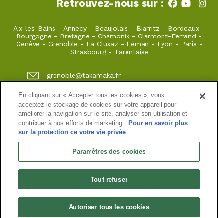
Retrouvez-nous sur :
Aix-les-Bains
-
Annecy
-
Beaujolais
-
Biarritz
-
Bordeaux
-
Bourgogne
-
Bretagne
-
Chamonix
-
Clermont-Ferrand
-
Genève
-
Grenoble
-
La Clusaz
-
Léman
-
Lyon
-
Paris
-
Strasbourg
-
Tarentaise
grenoble@takamaka.fr
04 80 42 00 70
En cliquant sur « Accepter tous les cookies », vous
acceptez le stockage de cookies sur votre appareil pour
1 quai de créqui 38000 GRENOBLE
améliorer la navigation sur le site, analyser son utilisation et
contribuer à nos efforts de marketing.
Pour en savoir plus
sur la protection de votre vie privée
Site classique
-
Mon compte
-
Informations pratiques
-
Conditions générales de vente
-
Newsletter
-
Mentions
Paramètres des cookies
légales
-
Données personnelles
SASU au capital de 5000 ¤
Tout refuser
N° de SIRET : 925 251 613 immatriculée au RCS de Grenoble
N° de TVA intracommunautaire : FR38 925 251 613
Habilitation n° HA.074.96.0039 | Agrément N° ET730501093 | RC
professionnelle : Azzuro Assurances 114 912 039 et 115 403 698
Autoriser tous les cookies