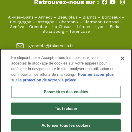
Retrouvez-nous sur :
Aix-les-Bains
-
Annecy
-
Beaujolais
-
Biarritz
-
Bordeaux
-
Bourgogne
-
Bretagne
-
Chamonix
-
Clermont-Ferrand
-
Genève
-
Grenoble
-
La Clusaz
-
Léman
-
Lyon
-
Paris
-
Strasbourg
-
Tarentaise
grenoble@takamaka.fr
04 80 42 00 70
En cliquant sur « Accepter tous les cookies », vous
acceptez le stockage de cookies sur votre appareil pour
1 quai de créqui 38000 GRENOBLE
améliorer la navigation sur le site, analyser son utilisation et
contribuer à nos efforts de marketing.
Pour en savoir plus
sur la protection de votre vie privée
Site classique
-
Mon compte
-
Informations pratiques
-
Conditions générales de vente
-
Newsletter
-
Mentions
Paramètres des cookies
légales
-
Données personnelles
SASU au capital de 5000 ¤
Tout refuser
N° de SIRET : 925 251 613 immatriculée au RCS de Grenoble
N° de TVA intracommunautaire : FR38 925 251 613
Habilitation n° HA.074.96.0039 | Agrément N° ET730501093 | RC
professionnelle : Azzuro Assurances 114 912 039 et 115 403 698
Autoriser tous les cookies