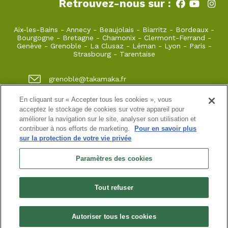
Retrouvez-nous sur :
Aix-les-Bains
-
Annecy
-
Beaujolais
-
Biarritz
-
Bordeaux
-
Bourgogne
-
Bretagne
-
Chamonix
-
Clermont-Ferrand
-
Genève
-
Grenoble
-
La Clusaz
-
Léman
-
Lyon
-
Paris
-
Strasbourg
-
Tarentaise
grenoble@takamaka.fr
04 80 42 00 70
En cliquant sur « Accepter tous les cookies », vous
acceptez le stockage de cookies sur votre appareil pour
1 quai de créqui 38000 GRENOBLE
améliorer la navigation sur le site, analyser son utilisation et
contribuer à nos efforts de marketing.
Pour en savoir plus
sur la protection de votre vie privée
Site classique
-
Mon compte
-
Informations pratiques
-
Conditions générales de vente
-
Newsletter
-
Mentions
Paramètres des cookies
légales
-
Données personnelles
SASU au capital de 5000 ¤
Tout refuser
N° de SIRET : 925 251 613 immatriculée au RCS de Grenoble
N° de TVA intracommunautaire : FR38 925 251 613
Habilitation n° HA.074.96.0039 | Agrément N° ET730501093 | RC
professionnelle : Azzuro Assurances 114 912 039 et 115 403 698
Autoriser tous les cookies