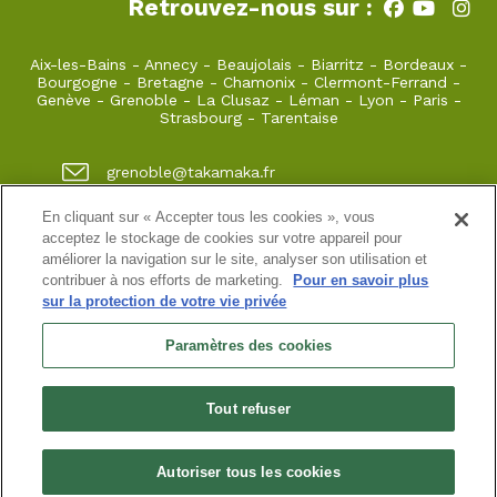
Retrouvez-nous sur :
Aix-les-Bains
-
Annecy
-
Beaujolais
-
Biarritz
-
Bordeaux
-
Bourgogne
-
Bretagne
-
Chamonix
-
Clermont-Ferrand
-
Genève
-
Grenoble
-
La Clusaz
-
Léman
-
Lyon
-
Paris
-
Strasbourg
-
Tarentaise
grenoble@takamaka.fr
04 80 42 00 70
En cliquant sur « Accepter tous les cookies », vous
acceptez le stockage de cookies sur votre appareil pour
1 quai de créqui 38000 GRENOBLE
améliorer la navigation sur le site, analyser son utilisation et
contribuer à nos efforts de marketing.
Pour en savoir plus
sur la protection de votre vie privée
Site classique
-
Mon compte
-
Informations pratiques
-
Conditions générales de vente
-
Newsletter
-
Mentions
Paramètres des cookies
légales
-
Données personnelles
SASU au capital de 5000 ¤
Tout refuser
N° de SIRET : 925 251 613 immatriculée au RCS de Grenoble
N° de TVA intracommunautaire : FR38 925 251 613
Habilitation n° HA.074.96.0039 | Agrément N° ET730501093 | RC
professionnelle : Azzuro Assurances 114 912 039 et 115 403 698
Autoriser tous les cookies