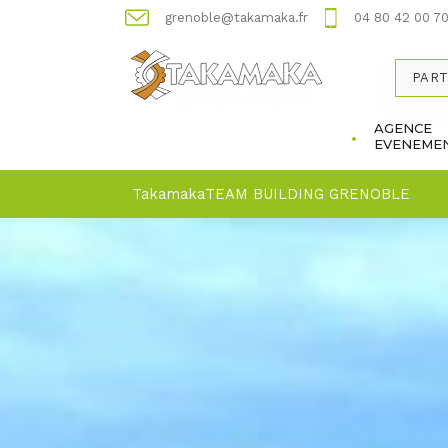
grenoble@takamaka.fr
04 80 42 00 7
PART
AGENCE
EVENEMEN
Takamaka
TEAM BUILDING GRENOBLE