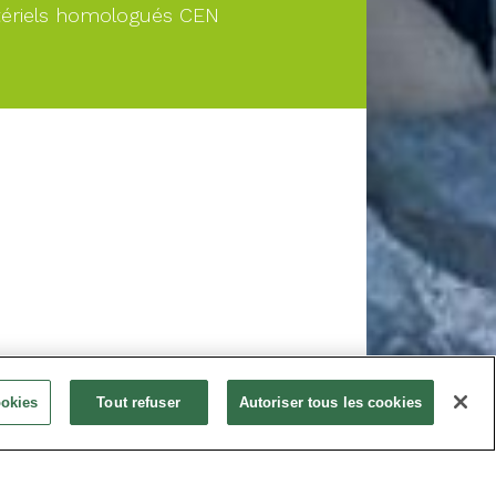
ériels homologués CEN
À PARTIR DE
ookies
Tout refuser
Autoriser tous les cookies
Nous consulter