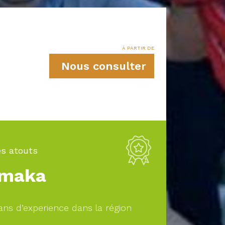
À PARTIR DE
Nous consulter
s atouts
maka
ans d’experience dans la région