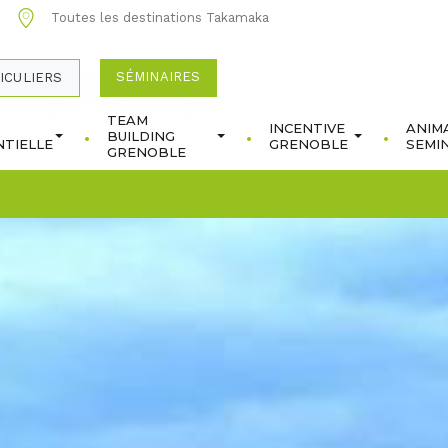
0
Toutes les destinations Takamaka
SÉMINAIRES
ICULIERS
TEAM
INCENTIVE
ANIM
BUILDING
TIELLE
GRENOBLE
SEMI
GRENOBLE