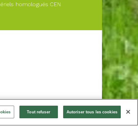
ériels homologués CEN
À PARTIR DE
ookies
Tout refuser
Autoriser tous les cookies
Nous consulter