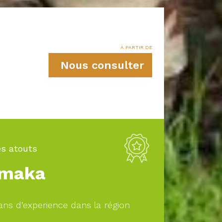
À PARTIR DE
Nous consulter
s atouts
maka
ans d’experience dans la région