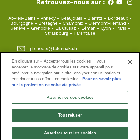
Retrouvez-nous sur :
Aix-les-Bains
-
Annecy
-
Beaujolais
-
Biarritz
-
Bordeaux
-
Bourgogne
-
Bretagne
-
Chamonix
-
Clermont-Ferrand
-
Genève
-
Grenoble
-
La Clusaz
-
Léman
-
Lyon
-
Paris
-
Strasbourg
-
Tarentaise
grenoble@takamaka.fr
04 80 42 00 70
En cliquant sur « Accepter tous les cookies », vous
acceptez le stockage de cookies sur votre appareil pour
1 quai de créqui 38000 GRENOBLE
améliorer la navigation sur le site, analyser son utilisation et
contribuer à nos efforts de marketing.
Pour en savoir plus
sur la protection de votre vie privée
Site classique
-
Mon compte
-
Informations pratiques
-
Conditions générales de vente
-
Newsletter
-
Mentions
Paramètres des cookies
légales
-
Données personnelles
SASU au capital de 5000 ¤
Tout refuser
N° de SIRET : 925 251 613 immatriculée au RCS de Grenoble
N° de TVA intracommunautaire : FR38 925 251 613
Habilitation n° HA.074.96.0039 | Agrément N° ET730501093 | RC
professionnelle : Azzuro Assurances 114 912 039 et 115 403 698
Autoriser tous les cookies